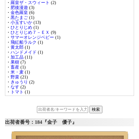
羅皇ザ・スウィート
(2)
肥後漫遊
(3)
金色羅皇
(6)
黒たまご
(1)
小玉すいか
(13)
ひとりじめ
(1)
ひとりじめ７－ＥＸ
(9)
サマーオレンジベビー
(1)
飛紅船ラルク
(1)
黄太郎
(1)
ハンドメイド
(1)
加工品
(11)
果樹
(7)
畜産
(1)
米・麦
(1)
野菜
(21)
きゅうり
(2)
なす
(2)
トマト
(1)
出荷者番号：184『金子 優子』